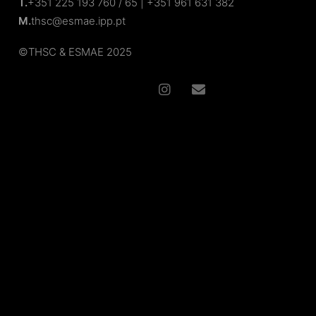
T.
+351 225 193 760 / 65 | +351 961 631 382
M.
thsc@esmae.ipp.pt
©
THSC
& ESMAE
2025