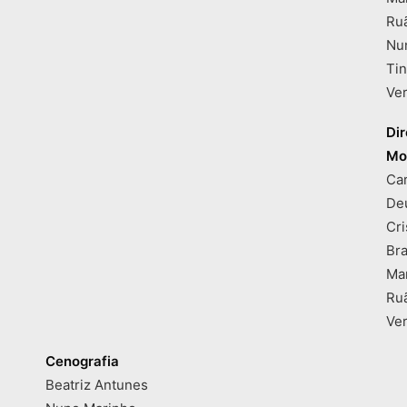
Ru
Nu
Tin
Ve
Di
Mo
Car
De
Cri
Br
Ma
Ru
Ve
Cenografia
Beatriz Antunes