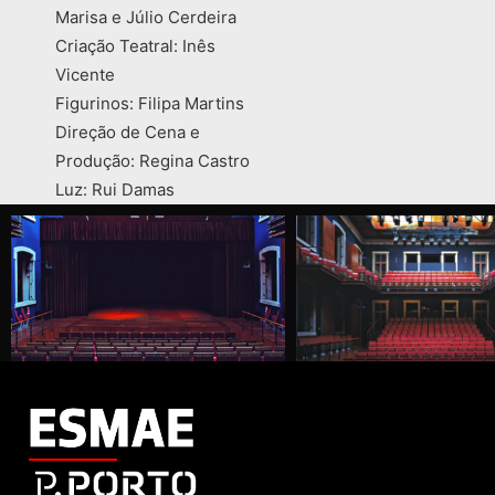
Marisa e Júlio Cerdeira
Criação Teatral: Inês
Vicente
Figurinos: Filipa Martins
Direção de Cena e
Produção: Regina Castro
Luz: Rui Damas