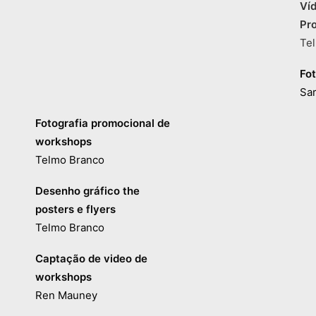
Ví
Pr
Te
Fot
Sa
Fotografia promocional de
workshops
Telmo Branco
Desenho gráfico the
posters e flyers
Telmo Branco
Captação de video de
workshops
Ren Mauney