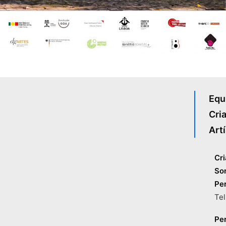
Equ
Cria
Artí
Cri
Son
Pe
Te
Pe