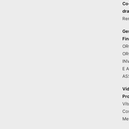
Co
dr
Re
Ge
Fi
ORG
OR
IN
E 
AS
Ví
Pr
Vít
Co
Me