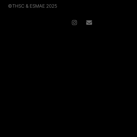
©
THSC
& ESMAE
2025