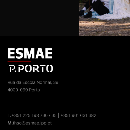
Rua da Escola Normal, 39
4000-099 Porto
T.
+351 225 193 760 / 65 | +351 961 631 382
M.
thsc@esmae.ipp.pt