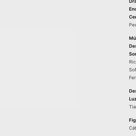
Dr
En
Ce
Ped
Mú
De
So
Ric
Sof
Fe
De
Lu
Tia
Fig
Cát