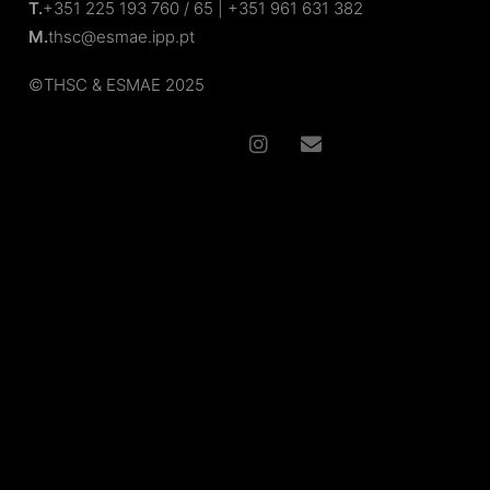
T.
+351 225 193 760 / 65 | +351 961 631 382
M.
thsc@esmae.ipp.pt
©
THSC
& ESMAE
2025