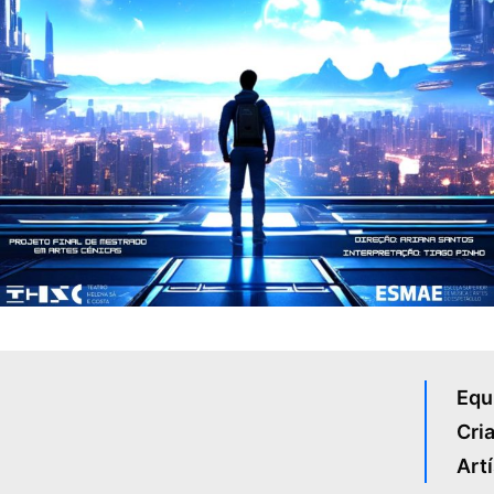
Equ
Cria
Artí