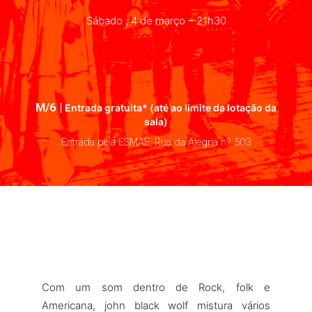
Sábado , 4 de março – 21h30
M/6 |
Entrada gratuita*
(até ao limite da lotação da
sala)
Entrada pela ESMAE, Rua da Alegria nº 503
Com um som dentro de Rock, folk e
Americana, john black wolf mistura vários