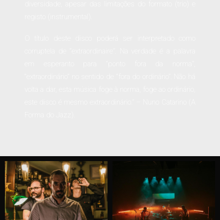
diversidade, apesar das limitações do formato (trio) e
registo (instrumental).
O título deste disco poderá ser interpretado como
corruptela de “extraordinaire”. Na verdade é a palavra
em esperanto para “ponto fora da norma”,
“extraordinário” no sentido de “fora do ordinário”. Não há
volta a dar, esta música foge à norma, foge ao ordinário,
este disco é mesmo extraordinário.” – Nuno Catarino (A
Forma do Jazz).