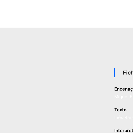
Fic
Encenaç
Miguel F
Texto
Inês Bar
Interpre