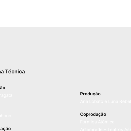
ha Técnica
ão
Produção
ragata
Ana Lobato e Luna Rebel
Coprodução
ahona
Formiga Atómica
tação
Artemrede – Teatros As