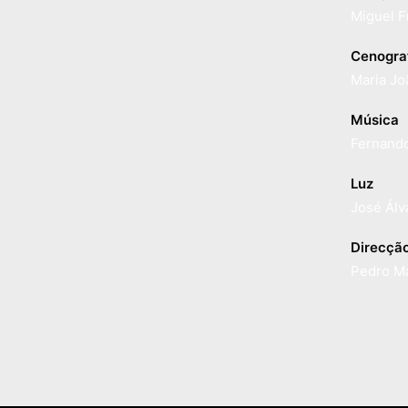
Miguel F
Cenograf
Maria Jo
Música
Fernand
Luz
José Álv
Direcção
Pedro M