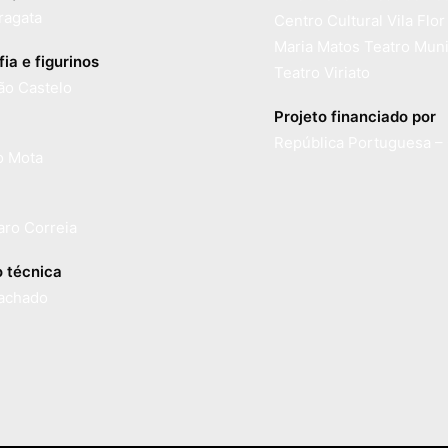
ragata
Centro Cultural Vila Flor
Maria Matos Teatro Muni
ia e figurinos
Teatro Viriato
ão Castelo
Projeto financiado por
República Portuguesa – 
o Mota
aro Correia
 técnica
achado