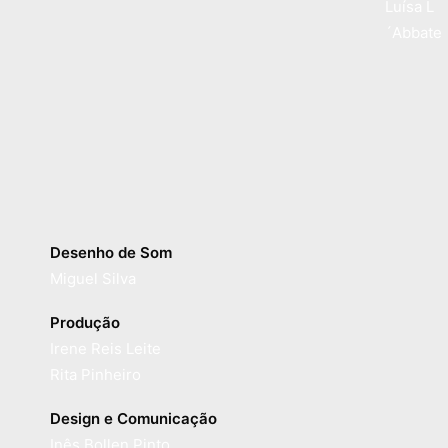
Luísa L
´Abbate
Desenho de Som
Miguel Silva
Produção
Irene Reis Leite
Rita Pinheiro
Design e Comunicação
Inês Bollen Pinto