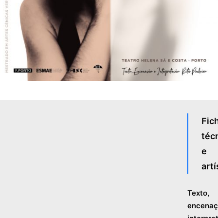
Fic
téc
e
artí
Texto,
encenaç