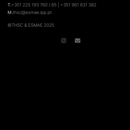
T.
+351 225 193 760 / 65 | +351 961 631 382
M.
thsc@esmae.ipp.pt
©
THSC
& ESMAE
2025