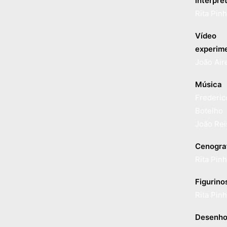
interpre
Rita Pinh
Vídeo
experim
João Air
Música
Frederic
Botelho
João Rei
Cenogra
Rita Pinh
Figurino
Rita Pinh
Desenho